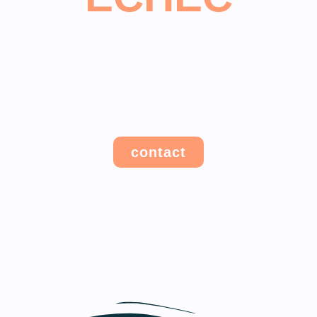
on n'a pas pu être 
ez nous contacter 
contact