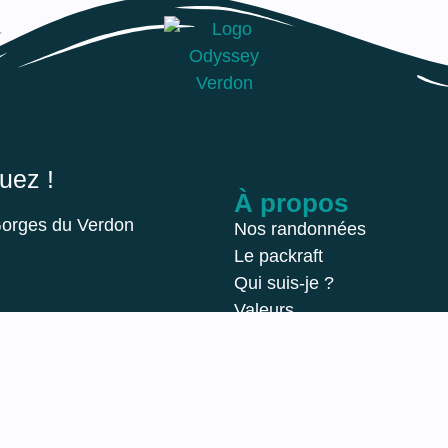
uez !
À propos
Gorges du Verdon
Nos randonnées
Le packraft
Qui suis-je ?
Valeurs
HE : 9H-18H
2024 © Odyssey verdon
Une 
BRE